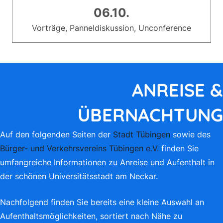
06.10.
Vorträge, Panneldiskussion, Unconference
ANREISE &
ÜBERNACHTUNG
Auf den folgenden Seiten der
Stadt Tübingen
sowie des
Bürger- und Verkehrsvereins Tübingen e.V.
finden Sie
umfangreiche Informationen zu Anreise und Aufenthalt in
der schönen Universitätsstadt am Neckar.
Nachfolgend finden Sie bereits eine kleine Auswahl an
Aufenthaltsmöglichkeiten, sortiert nach Nähe zu