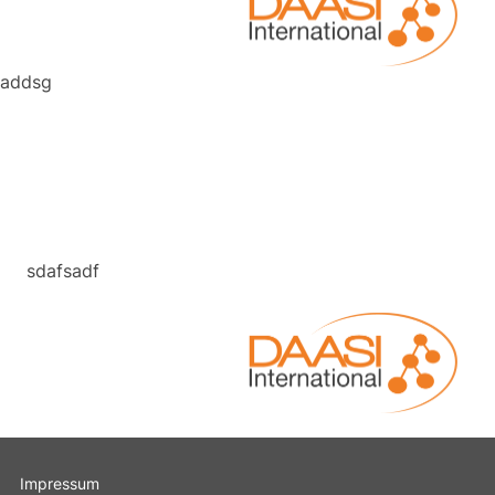
addsg
Click Here
Click Here
sdafsadf
Impressum